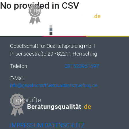
No provided in CSV
Gesellschaft für Qualitätsprüfung mbH
Pilsenseestraße 29 • 82211 Herrsching
Telefon
081523961697
E-Mail
info@gesellschaftfuerqualitaetspruefung.de
IMPRESSUM
DATENSCHUTZ