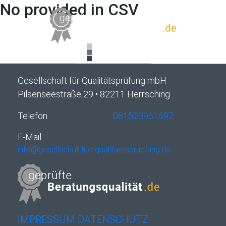
No provided in CSV
Gesellschaft für Qualitätsprüfung mbH
Pilsenseestraße 29 • 82211 Herrsching
Telefon
081523961697
E-Mail
info@gesellschaftfuerqualitaetspruefung.de
IMPRESSUM
DATENSCHUTZ