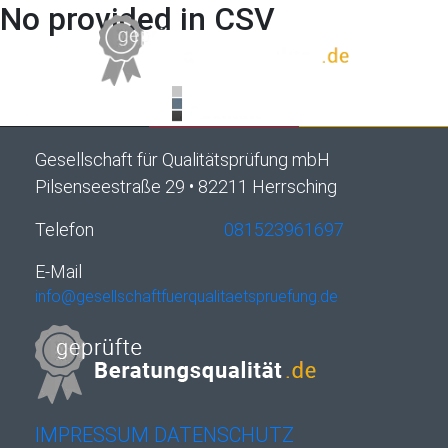
No provided in CSV
Gesellschaft für Qualitätsprüfung mbH
Pilsenseestraße 29 • 82211 Herrsching
Telefon
081523961697
E-Mail
info@gesellschaftfuerqualitaetspruefung.de
IMPRESSUM
DATENSCHUTZ