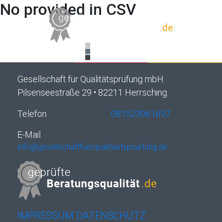
No provided in CSV
Gesellschaft für Qualitätsprüfung mbH
Pilsenseestraße 29 • 82211 Herrsching
Telefon
081523961697
E-Mail
info@gesellschaftfuerqualitaetspruefung.de
IMPRESSUM
DATENSCHUTZ