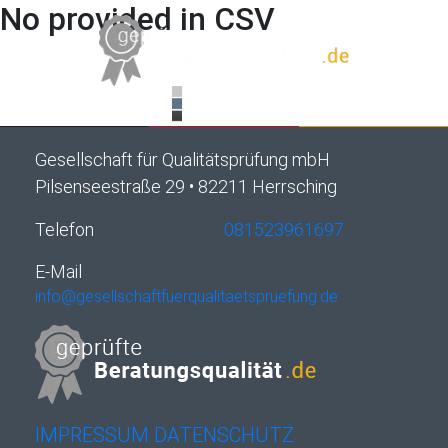
No provided in CSV
Gesellschaft für Qualitätsprüfung mbH
Pilsenseestraße 29 • 82211 Herrsching
Telefon
081523961697
E-Mail
info@gesellschaftfuerqualitaetspruefung.de
IMPRESSUM
DATENSCHUTZ