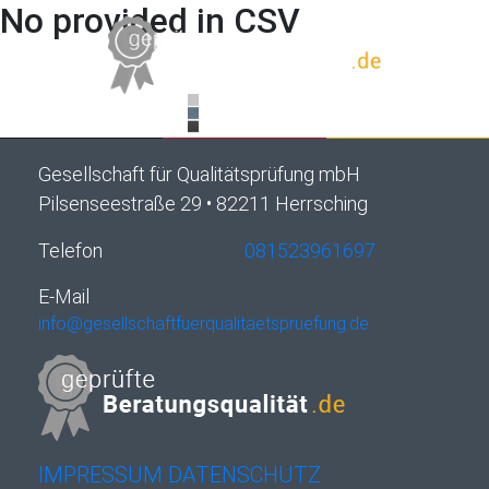
No provided in CSV
Gesellschaft für Qualitätsprüfung mbH
Pilsenseestraße 29 • 82211 Herrsching
Telefon
081523961697
E-Mail
info@gesellschaftfuerqualitaetspruefung.de
IMPRESSUM
DATENSCHUTZ