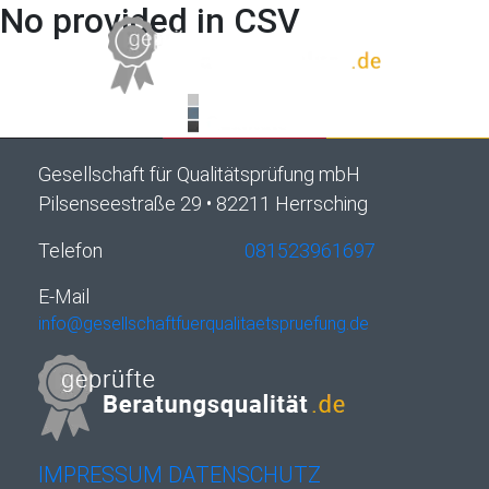
No provided in CSV
Gesellschaft für Qualitätsprüfung mbH
Pilsenseestraße 29 • 82211 Herrsching
Telefon
081523961697
E-Mail
info@gesellschaftfuerqualitaetspruefung.de
IMPRESSUM
DATENSCHUTZ