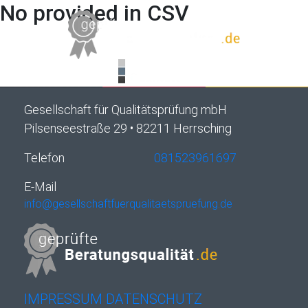
No provided in CSV
Gesellschaft für Qualitätsprüfung mbH
Pilsenseestraße 29 • 82211 Herrsching
Telefon
081523961697
E-Mail
info@gesellschaftfuerqualitaetspruefung.de
IMPRESSUM
DATENSCHUTZ