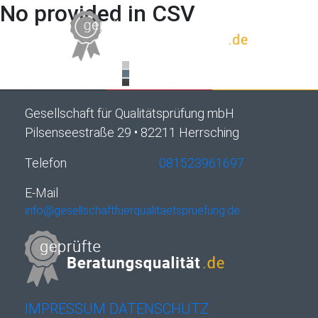
No provided in CSV
Gesellschaft für Qualitätsprüfung mbH
Pilsenseestraße 29 • 82211 Herrsching
Telefon
081523961697
E-Mail
info@gesellschaftfuerqualitaetspruefung.de
IMPRESSUM
DATENSCHUTZ