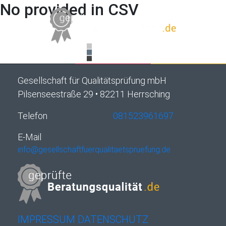
No provided in CSV
Gesellschaft für Qualitätsprüfung mbH
Pilsenseestraße 29 • 82211 Herrsching
Telefon
081523961697
E-Mail
info@gesellschaftfuerqualitaetspruefung.de
IMPRESSUM
DATENSCHUTZ