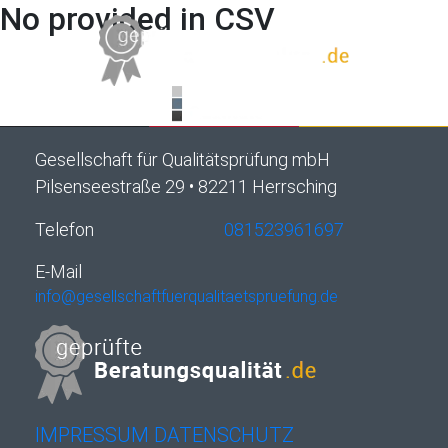
No provided in CSV
Gesellschaft für Qualitätsprüfung mbH
Pilsenseestraße 29 • 82211 Herrsching
Telefon
081523961697
E-Mail
info@gesellschaftfuerqualitaetspruefung.de
IMPRESSUM
DATENSCHUTZ