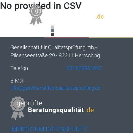
No provided in CSV
Gesellschaft für Qualitätsprüfung mbH
Pilsenseestraße 29 • 82211 Herrsching
Telefon
081523961697
E-Mail
info@gesellschaftfuerqualitaetspruefung.de
IMPRESSUM
DATENSCHUTZ