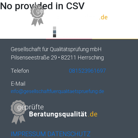
No provided in CSV
Gesellschaft für Qualitätsprüfung mbH
Pilsenseestraße 29 • 82211 Herrsching
Telefon
081523961697
E-Mail
info@gesellschaftfuerqualitaetspruefung.de
IMPRESSUM
DATENSCHUTZ