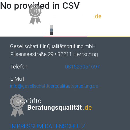
No provided in CSV
Gesellschaft für Qualitätsprüfung mbH
Pilsenseestraße 29 • 82211 Herrsching
Telefon
081523961697
E-Mail
info@gesellschaftfuerqualitaetspruefung.de
IMPRESSUM
DATENSCHUTZ