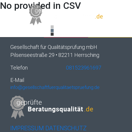
No provided in CSV
Gesellschaft für Qualitätsprüfung mbH
Pilsenseestraße 29 • 82211 Herrsching
Telefon
081523961697
E-Mail
info@gesellschaftfuerqualitaetspruefung.de
IMPRESSUM
DATENSCHUTZ